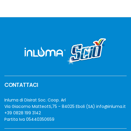
CONTATTACI
zzo
zzo
n
x
Inluma di Disirat Soc. Coop. Arl
Via Giacomo Matteotti,75 - 84025 Eboli (SA)
info@inluma.it
+39 0828 199 3142
Partita Iva 05440350659