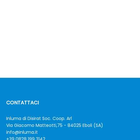
CONTATTACI
Inluma di Disirat Soc. Coop. Arl
Via Giacomo Matteotti,75 - 84025 Eboli (SA)
info@inluma.it
+39 0828 199 3142