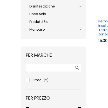
Disinfestazione
Linea Sciò
Perme
Prodotti Bio
Inset
Monouso
Tetr
zanza
15,0
15,0
PER MARCHE
Orma
(2)
PER PREZZO