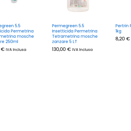
green 5.5
Permegreen 5.5
Pertrin
ticida Permetrina
Insetticida Permetrina
1kg
ametrina mosche
Tetrametrina mosche
8,20
8,20
€
€
re 250ml
zanzare 5 LT
0
0
€
€
130,00
130,00
€
€
IVA Inclusa
IVA Inclusa