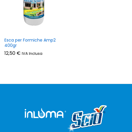
zzo
zzo
n
x
Esca per Formiche Amp2
400gr
12,50
€
IVA Inclusa