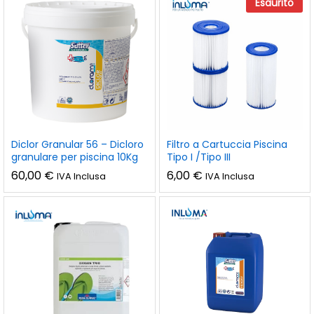
Esaurito
Diclor Granular 56 – Dicloro
Filtro a Cartuccia Piscina
granulare per piscina 10Kg
Tipo I /Tipo III
60,00
€
6,00
€
IVA Inclusa
IVA Inclusa
zzo
zzo
n
x