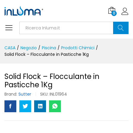
0
Ricerca
CASA
/
Negozio
/
Piscina
/
Prodotti Chimici
/
Solid Flock – Flocculante in Pasticche 1Kg
Solid Flock – Flocculante in
Pasticche 1Kg
Brand:
Sutter
SKU:
INL01964