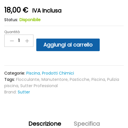
18,00
€
IVA Inclusa
Status:
Disponibile
Quantità
Solid
Flock
Aggiungi al carrello
-
Flocculante
in
Pasticche
1Kg
Categorie:
Piscina
,
Prodotti Chimici
quantity
Tags:
Flocculante
,
Manutentore
,
Pasticche
,
Piscina
,
Pulizia
piscina
,
Sutter Professional
Brand:
Sutter
Descrizione
Specifica