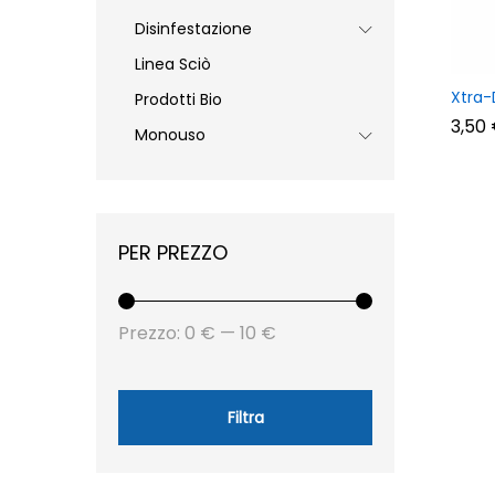
Disinfestazione
Linea Sciò
Xtra-
Prodotti Bio
3,50
3,50
Monouso
PER PREZZO
Prezzo
Prezzo
Prezzo:
0 €
—
10 €
Min
Max
Filtra