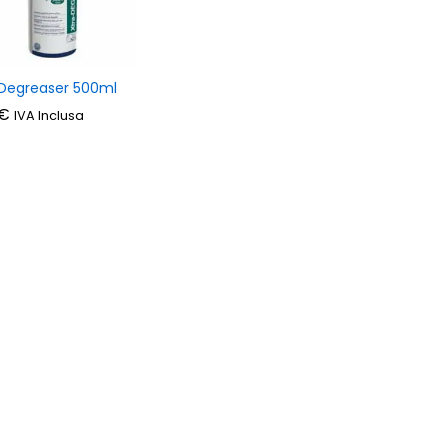
Degreaser 500ml
€
€
IVA Inclusa