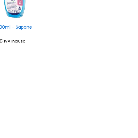
00ml – Sapone
€
€
IVA Inclusa