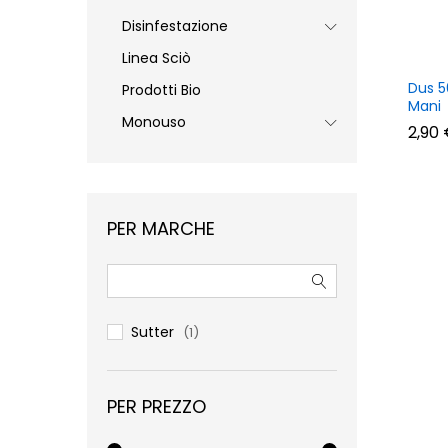
Disinfestazione
Linea Sciò
Dus 5
Prodotti Bio
Mani
Monouso
2,90
2,90
PER MARCHE
Sutter
(1)
PER PREZZO