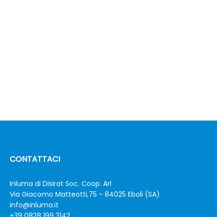
CONTATTACI
Inluma di Disirat Soc. Coop. Arl
Via Giacomo Matteotti,75 - 84025 Eboli (SA)
info@inluma.it
+39 0828 199 3142