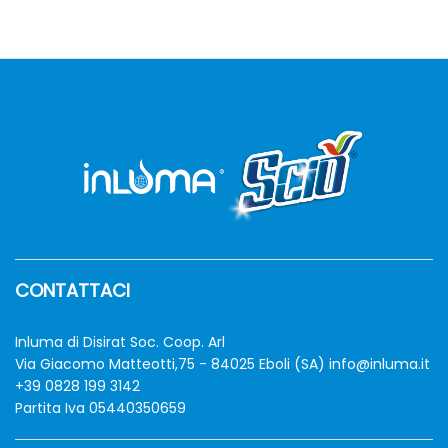
CONTATTACI
zzo
zzo
Inluma di Disirat Soc. Coop. Arl
n
x
Via Giacomo Matteotti,75 - 84025 Eboli (SA)
info@inluma.it
+39 0828 199 3142
Partita Iva 05440350659