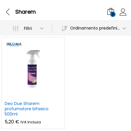
Sharem
0
Ordinamento predefinito
Filtri
Deo Due Sharem
profumatore bifasico
500ml
5,20
€
IVA Inclusa