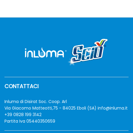
CONTATTACI
zzo
zzo
n
x
Inluma di Disirat Soc. Coop. Arl
Via Giacomo Matteotti,75 - 84025 Eboli (SA)
info@inluma.it
+39 0828 199 3142
Partita Iva 05440350659