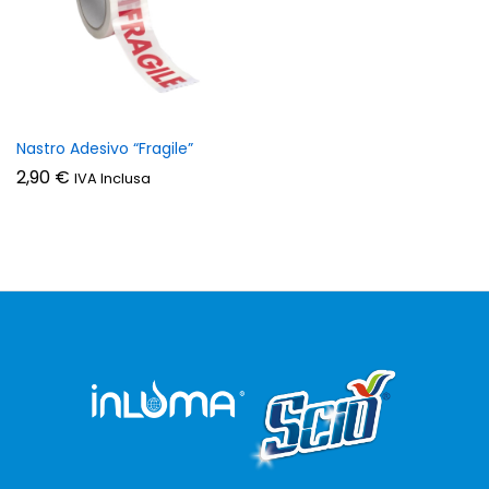
zzo
zzo
n
x
Nastro Adesivo “Fragile”
2,90
€
IVA Inclusa