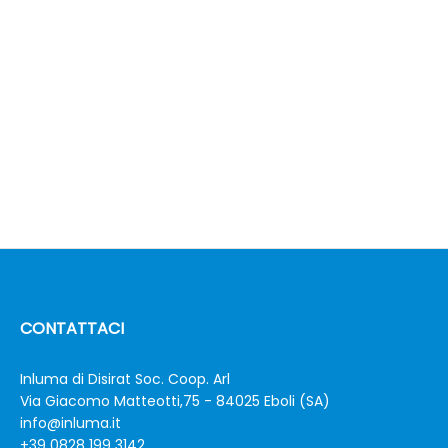
CONTATTACI
Inluma di Disirat Soc. Coop. Arl
Via Giacomo Matteotti,75 - 84025 Eboli (SA)
info@inluma.it
+39 0828 199 3142