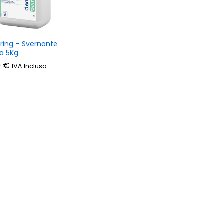
ring – Svernante
na 5Kg
0
0
€
€
IVA Inclusa