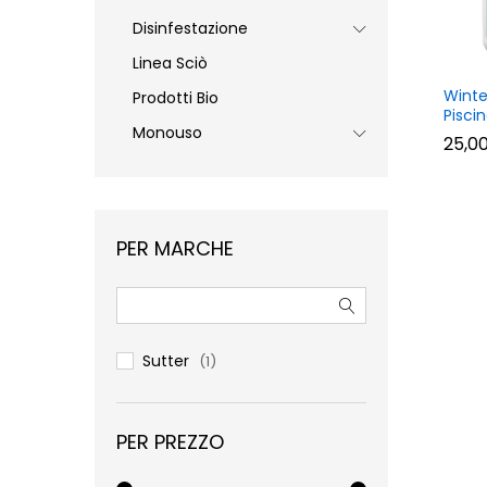
Disinfestazione
Linea Sciò
Winte
Prodotti Bio
Pisci
Monouso
25,0
25,0
PER MARCHE
Sutter
(1)
PER PREZZO