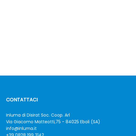
CONTATTACI
Inluma di Disirat Soc. Coop. Arl
Via Giacomo Matteotti,75 - 84025 Eboli (SA)
info@inluma.it
+39 0828 199 3142