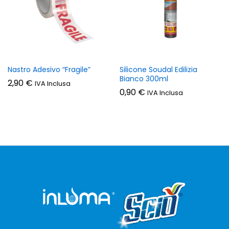
Nastro Adesivo “Fragile”
Silicone Soudal Edilizia
Bianco 300ml
2,90
€
IVA Inclusa
0,90
€
IVA Inclusa
zzo
zzo
n
x