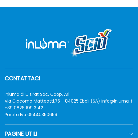
CONTATTACI
zzo
zzo
Inluma di Disirat Soc. Coop. Arl
n
x
Via Giacomo Matteotti,75 - 84025 Eboli (SA)
info@inluma.it
+39 0828 199 3142
Partita Iva 05440350659
PAGINE UTILI