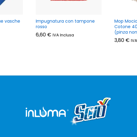
due vasche
Impugnatura con tampone
Mop Mocio 
rosso
Cotone 400
(pinza non
6,60
€
IVA Inclusa
3,80
€
IVA