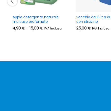
Apple detergente naturale
Secchio da 15 lt a 
multiuso profumato
con strizzino
Fascia
4,90
€
-
15,00
€
25,00
€
IVA Inclusa
IVA Inclusa
di
prezzo:
da
4,90 €
a
15,00 €