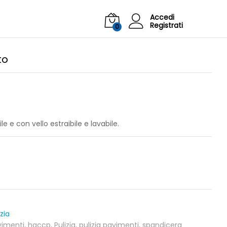
Accedi
Registrati
0
to
e con vello estraibile e lavabile.
izia
vimenti
,
haccp
,
Pulizia
,
pulizia pavimenti
,
spandicera