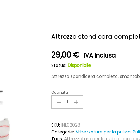
Attrezzo stendicera comple
29,00
€
IVA Inclusa
Status:
Disponibile
Attrezzo spandicera completo, smontabile 
Quantità
Attrezzo
stendicera
completo
quantity
SKU:
INL02028
Categorie:
Attrezzature per la pulizia
,
Pul
Tags:
Attrezzatura per la pulizia
,
cera pa