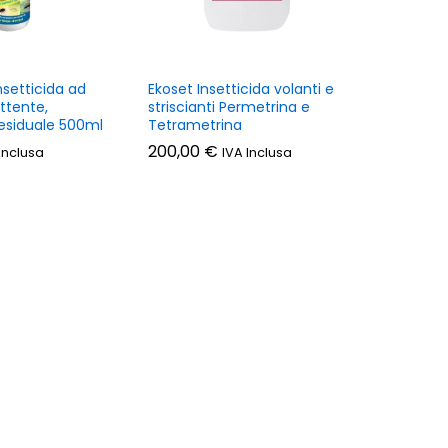
nsetticida ad
Ekoset Insetticida volanti e
ttente,
striscianti Permetrina e
residuale 500ml
Tetrametrina
200,00
€
Inclusa
IVA Inclusa