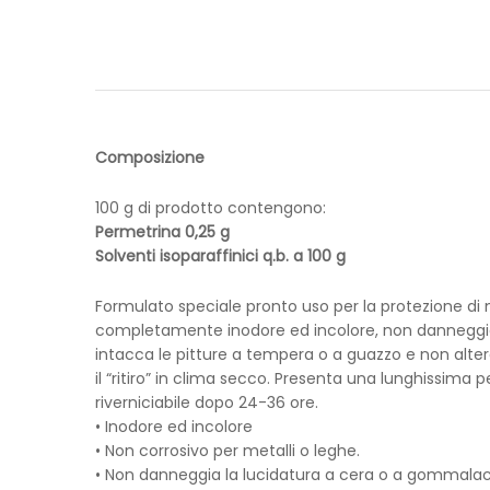
Composizione
100 g di prodotto contengono:
Permetrina 0,25 g
Solventi isoparaffinici q.b. a 100 g
Formulato speciale pronto uso per la protezione di mo
completamente inodore ed incolore, non danneggia 
intacca le pitture a tempera o a guazzo e non altera
il “ritiro” in clima secco. Presenta una lunghissima
riverniciabile dopo 24-36 ore.
• Inodore ed incolore
• Non corrosivo per metalli o leghe.
• Non danneggia la lucidatura a cera o a gommala