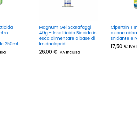
tticida
Magnum Gel Scarafaggi
Cipertrin T I
etro
40g – Insetticida Biocida in
azione abba
esca alimentare a base di
snidante e 
le 250ml
Imidacloprid
17,50
€
IVA 
26,00
€
usa
IVA Inclusa