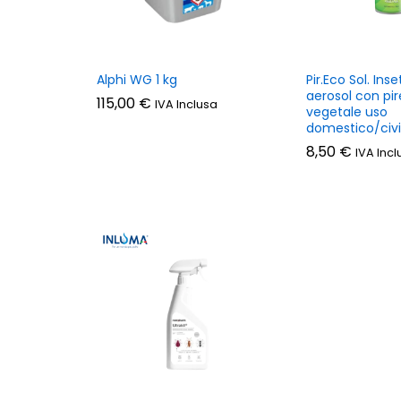
Alphi WG 1 kg
Pir.Eco Sol. Inse
aerosol con pir
115,00
€
IVA Inclusa
vegetale uso
domestico/civi
8,50
€
IVA Incl