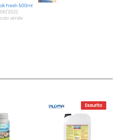
ili Fresh 500ml
/08/2022
icolo simile
Esaurito