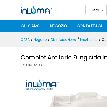
Complet Antitarlo Fungicida
Descrizione
Specifica
Recensioni (
Tutto
CHI SIAMO
NEGOZIO
CONTATTACI
CASA
/
Negozio
/
Disinfestazione
/
Insetticida
/
Com
Complet Antitarlo Fungicida I
SKU:
INL02193