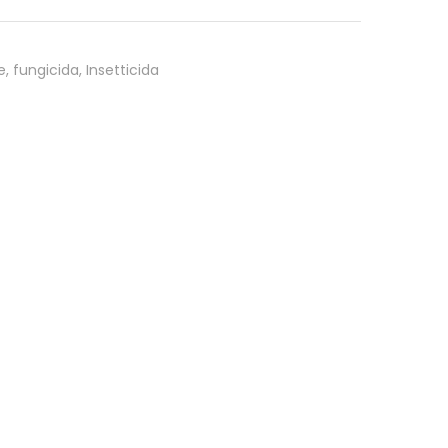
e
,
fungicida
,
Insetticida