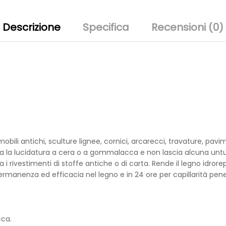
Descrizione
Specifica
Recensioni (0)
bili antichi, sculture lignee, cornici, arcarecci, travature, pavime
la lucidatura a cera o a gommalacca e non lascia alcuna untuo
 i rivestimenti di stoffe antiche o di carta. Rende il legno idror
 permanenza ed efficacia nel legno e in 24 ore per capillarità pen
cca.