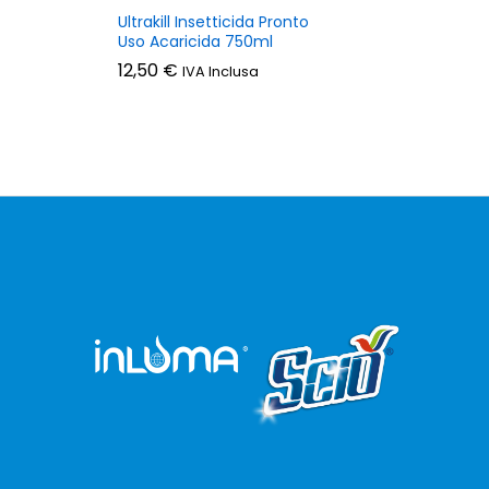
Ultrakill Insetticida Pronto
Uso Acaricida 750ml
12,50
€
IVA Inclusa