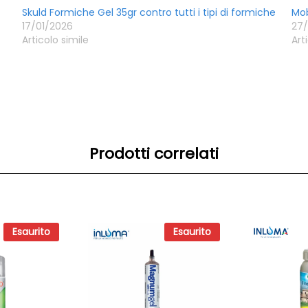
Skuld Formiche Gel 35gr contro tutti i tipi di formiche
Mob
17/01/2026
27
Articolo simile
Art
Prodotti correlati
Esaurito
Esaurito