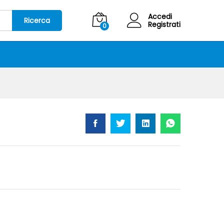
2,00
€
Aggiungi al carrello
IVA Inclusa
Accedi
Ricerca
Registrati
0