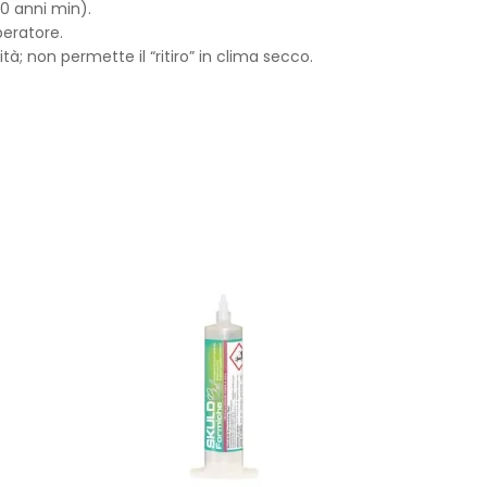
0 anni min).
peratore.
tà; non permette il “ritiro” in clima secco.