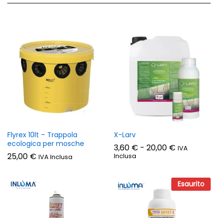
Flyrex 10lt – Trappola
X-Larv
ecologica per mosche
Fascia
3,60
€
-
20,00
€
IVA
di
25,00
€
Inclusa
IVA Inclusa
prezzo:
da
3,60 €
Esaurito
a
20,00 €