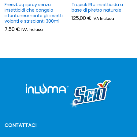
Freezbug spray senza
Tropick Rtu insetticida a
insetticidi che congela
base di piretro naturale
istantaneamente gli insetti
125,00
€
IVA Inclusa
volanti e striscianti 300ml
7,50
€
IVA Inclusa
CONTATTACI