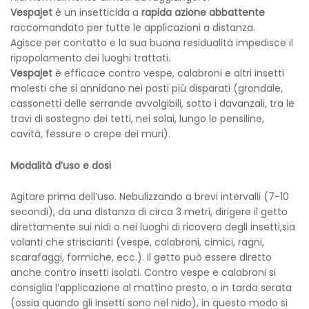
Vespajet
è un insetticida a
rapida azione abbattente
raccomandato per tutte le applicazioni a distanza.
Agisce per contatto e la sua buona residualità impedisce il
ripopolamento dei luoghi trattati.
Vespajet
è efficace contro vespe, calabroni e altri insetti
molesti che si annidano nei posti più disparati (grondaie,
cassonetti delle serrande avvolgibili, sotto i davanzali, tra le
travi di sostegno dei tetti, nei solai, lungo le pensiline,
cavità, fessure o crepe dei muri).
Modalità d’uso e dosi
Agitare prima dell’uso. Nebulizzando a brevi intervalli (7-10
secondi), da una distanza di circa 3 metri, dirigere il getto
direttamente sui nidi o nei luoghi di ricovero degli insetti,sia
volanti che striscianti (vespe, calabroni, cimici, ragni,
scarafaggi, formiche, ecc.). Il getto può essere diretto
anche contro insetti isolati. Contro vespe e calabroni si
consiglia l’applicazione al mattino presto, o in tarda serata
(ossia quando gli insetti sono nel nido), in questo modo si