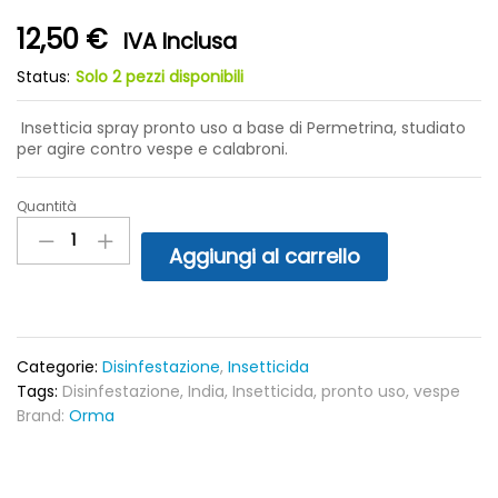
12,50
€
IVA Inclusa
Status:
Solo 2 pezzi disponibili
Insetticia spray pronto uso a base di Permetrina, studiato
per agire contro vespe e calabroni.
Quantità
Vespajet
Spray
Aggiungi al carrello
schiumogeno
pronto
uso
per
vespe
Categorie:
Disinfestazione
,
Insetticida
750ml
Tags:
Disinfestazione
,
India
,
Insetticida
,
pronto uso
,
vespe
quantity
Brand:
Orma