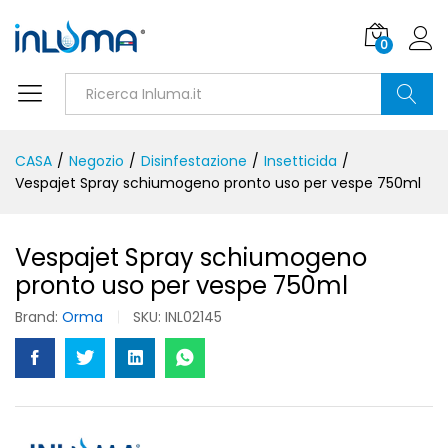
0
Ricerca
CASA
/
Negozio
/
Disinfestazione
/
Insetticida
/
Vespajet Spray schiumogeno pronto uso per vespe 750ml
Vespajet Spray schiumogeno
pronto uso per vespe 750ml
Brand:
Orma
SKU:
INL02145