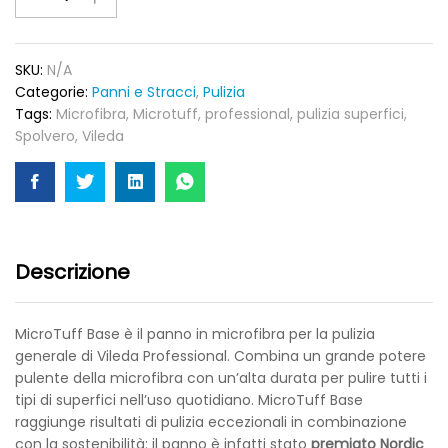
in
microfibra
MicroTuff
SKU:
N/A
Base
Categorie:
Panni e Stracci
,
Pulizia
36x36cm
Tags:
Microfibra
,
Microtuff
,
professional
,
pulizia superfici
,
Multicolor
Spolvero
,
Vileda
quantity
Descrizione
MicroTuff Base è il panno in microfibra per la pulizia
generale di Vileda Professional. Combina un grande potere
pulente della microfibra con un’alta durata per pulire tutti i
tipi di superfici nell’uso quotidiano. MicroTuff Base
raggiunge risultati di pulizia eccezionali in combinazione
con la sostenibilità: il panno è infatti stato
premiato Nordic