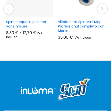
Spingiacqua in plastica
Vileda Ultra Spin Mini Mop
varie misure
Professional completo con
Manico
Fascia
8,30
€
-
12,70
€
IVA
di
35,00
€
Inclusa
IVA Inclusa
prezzo:
da
8,30 €
a
12,70 €