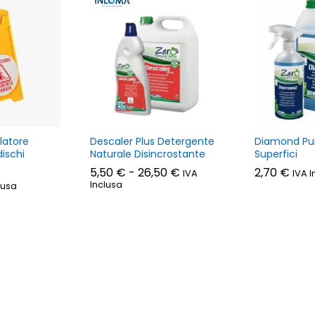
latore
Descaler Plus Detergente
Diamond Puli
ischi
Naturale Disincrostante
Superfici
Fascia
5,50
€
-
26,50
€
2,70
€
IVA
IVA I
di
Inclusa
lusa
prezzo:
da
5,50 €
a
26,50 €