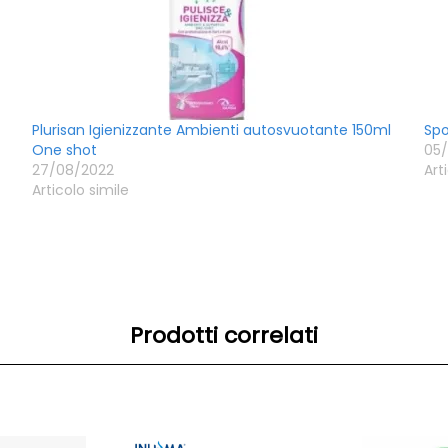
Plurisan Igienizzante Ambienti autosvuotante 150ml
Spo
One shot
05/
27/08/2022
Art
Articolo simile
Prodotti correlati