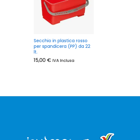
Secchio in plastica rosso
per spandicera (PP) da 22
lt.
15,00
€
IVA Inclusa