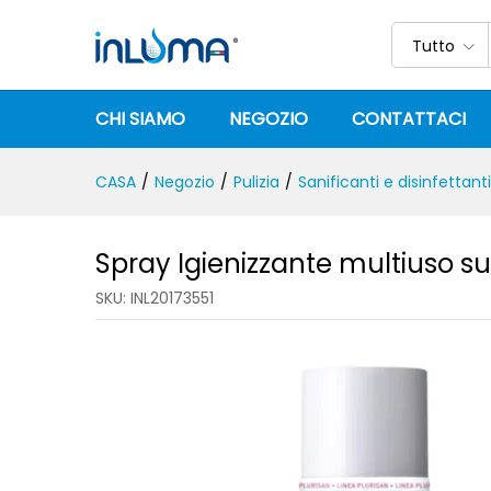
Spray Igienizzante multiuso 
Descrizione
Specifica
Tutto
CHI SIAMO
NEGOZIO
CONTATTACI
CASA
/
Negozio
/
Pulizia
/
Sanificanti e disinfettanti
Spray Igienizzante multiuso su
SKU:
INL20173551