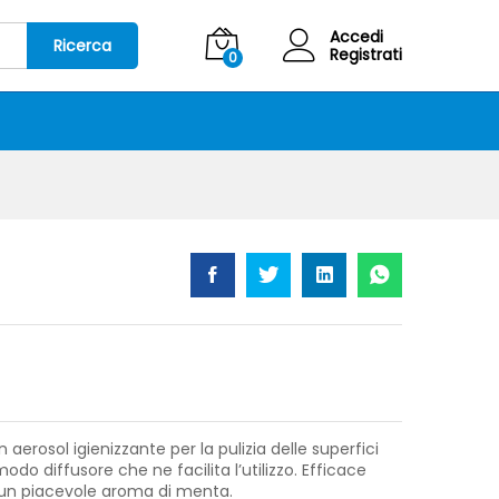
4,50
€
IVA Inclusa
Accedi
Ricerca
Registrati
0
 aerosol igienizzante per la pulizia delle superfici
odo diffusore che ne facilita l’utilizzo. Efficace
a un piacevole aroma di menta.