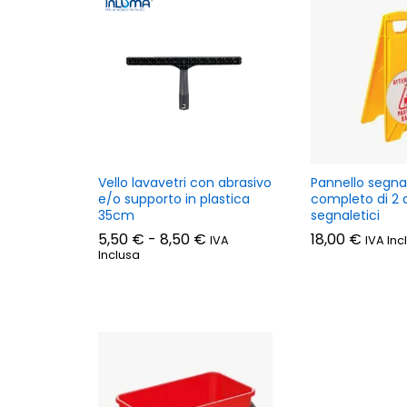
Vello lavavetri con abrasivo
Pannello segna
e/o supporto in plastica
completo di 2 d
35cm
segnaletici
Fascia
5,50
€
-
8,50
€
18,00
€
IVA
IVA Inc
di
Inclusa
prezzo:
da
5,50 €
a
8,50 €