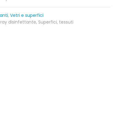
tanti
,
Vetri e superfici
ray disinfettante
,
Superfici
,
tessuti