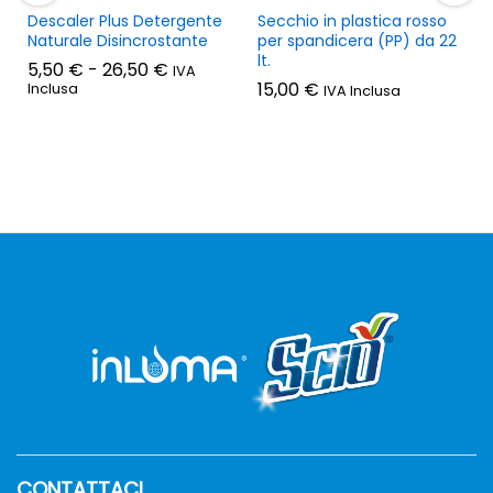
Descaler Plus Detergente
Secchio in plastica rosso
Naturale Disincrostante
per spandicera (PP) da 22
lt.
Fascia
5,50
€
-
26,50
€
IVA
di
15,00
€
Inclusa
IVA Inclusa
prezzo:
da
5,50 €
a
26,50 €
CONTATTACI