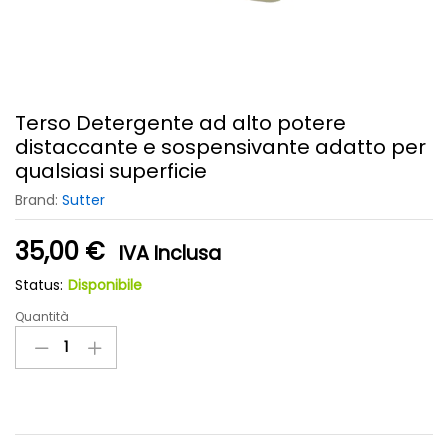
Terso Detergente ad alto potere
distaccante e sospensivante adatto per
qualsiasi superficie
Brand:
Sutter
35,00
€
IVA Inclusa
Status:
Disponibile
Quantità
Terso
Detergente
ad
alto
potere
distaccante