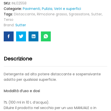
e
SKU:
INL02558
sospensivante
Categorie:
Pavimenti
,
Pulizia
,
Vetri e superfici
adatto
Tags:
Distaccante
,
Rimozione grasso
,
Sgrassatore
,
Sutter
,
per
Terso
qualsiasi
Brand:
Sutter
superficie
quantity
Descrizione
Detergente ad alto potere distaccante e sospensivante
adatto per qualsiasi superficie.
Modalità d’uso e dosi
1% (100 ml in 10 L d’acqua).
Diluire il prodotto nel secchio per un uso MANUALE o in