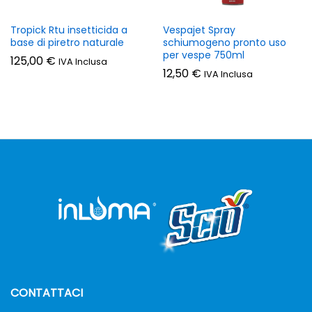
Tropick Rtu insetticida a
Vespajet Spray
base di piretro naturale
schiumogeno pronto uso
per vespe 750ml
125,00
€
IVA Inclusa
12,50
€
IVA Inclusa
CONTATTACI