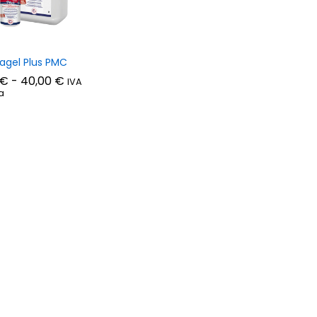
gel Plus PMC
Fascia
€
-
40,00
€
IVA
di
a
prezzo:
da
€
40,00
€
4,50 €
a
40,00 €