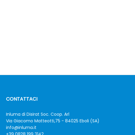
CONTATTACI
Inluma di Disirat Soc. Coop. Arl
Via Giacomo Matteotti,75 - 84025 Eboli (SA)
info@inluma.it
+39 0828 199 3142