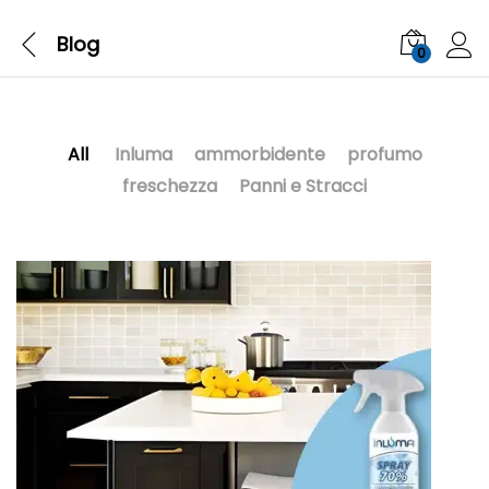
Blog
0
All
Inluma
ammorbidente
profumo
freschezza
Panni e Stracci