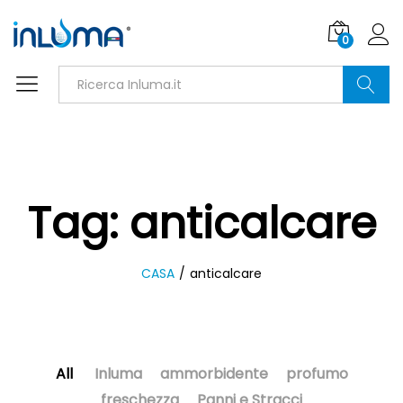
0
Ricerca
Tag:
anticalcare
CASA
/
anticalcare
All
Inluma
ammorbidente
profumo
freschezza
Panni e Stracci