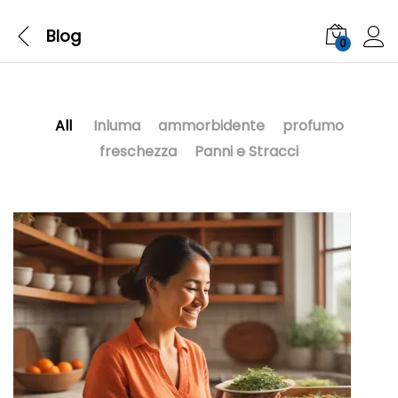
Blog
0
All
Inluma
ammorbidente
profumo
freschezza
Panni e Stracci