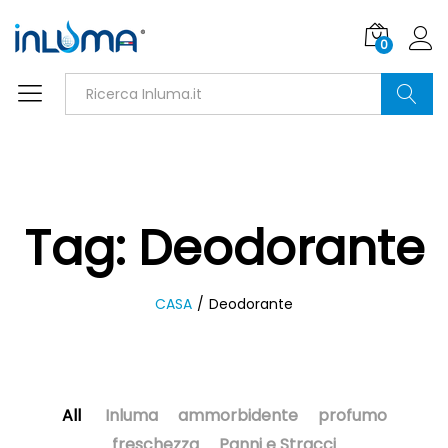
0
Ricerca
Tag:
Deodorante
CASA
/
Deodorante
All
Inluma
ammorbidente
profumo
freschezza
Panni e Stracci