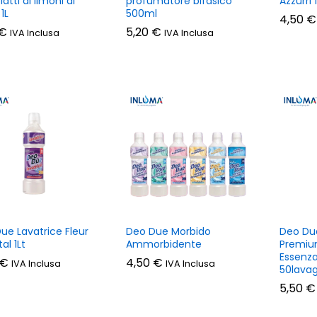
atti ai limoni di
profumatore bifasico
Azzurri 
 1L
500ml
4,50
4,50
€
€
€
€
5,20
5,20
€
€
IVA Inclusa
IVA Inclusa
ue Lavatrice Fleur
Deo Due Morbido
Deo Du
al 1Lt
Ammorbidente
Premiu
Essenza
€
€
4,50
€
IVA Inclusa
IVA Inclusa
50lavag
5,50
5,50
€
€
4,50
€