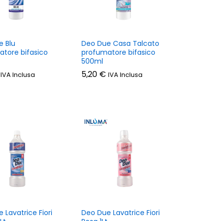
e Blu
Deo Due Casa Talcato
tore bifasico
profumatore bifasico
500ml
5,20
5,20
€
€
IVA Inclusa
IVA Inclusa
 Lavatrice Fiori
Deo Due Lavatrice Fiori