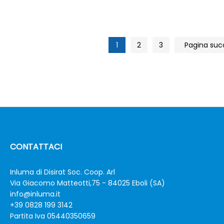
1
2
3
Pagina suc
CONTATTACI
Inluma di Disirat Soc. Coop. Arl
Via Giacomo Matteotti,75 - 84025 Eboli (SA)
info@inluma.it
+39 0828 199 3142
Partita Iva 05440350659