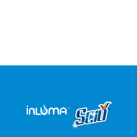
Vileda
(8)
Vit
(1)