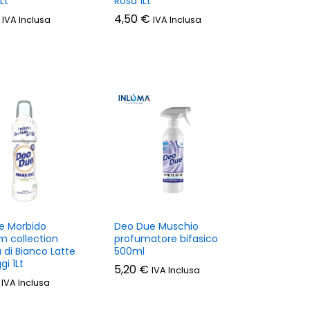
1Lt
Rosa 1Lt
4,50
4,50
€
€
IVA Inclusa
IVA Inclusa
e Morbido
Deo Due Muschio
m collection
profumatore bifasico
 di Bianco Latte
500ml
gi 1Lt
5,20
5,20
€
€
IVA Inclusa
IVA Inclusa