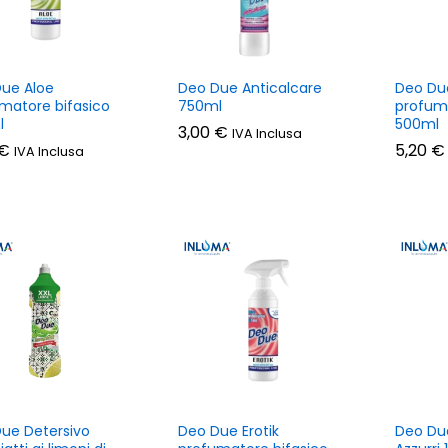
ue Aloe
Deo Due Anticalcare
Deo Du
matore bifasico
750ml
profuma
l
500ml
3,00
3,00
€
€
IVA Inclusa
€
€
5,20
5,20
€
€
IVA Inclusa
ue Detersivo
Deo Due Erotik
Deo Due