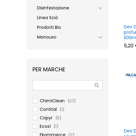
Disinfestazione
Linea Sciò
Deo D
Prodotti Bio
profu
Monouso
500m
5,20
5,20
PER MARCHE
ChimiClean
(27)
Contital
(1)
Copyr
(5)
Ecosì
(1)
Deo D
Ekommerce
(2)