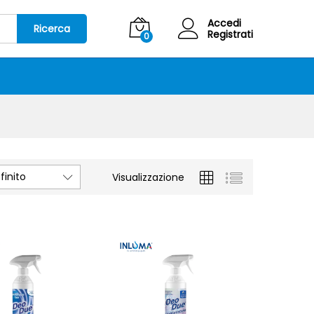
Accedi
Ricerca
Registrati
0
inito
Visualizzazione