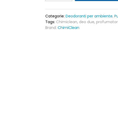
Blu
profumatore
bifasico
Categorie:
Deodoranti per ambiente
,
Pu
500ml
Tags:
Chimiclean
,
deo due
,
profumatore
quantity
Brand:
ChimiClean