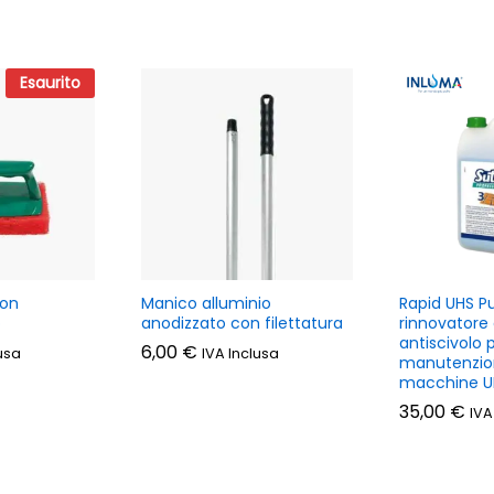
Esaurito
con
Manico alluminio
Rapid UHS Pu
o
anodizzato con filettatura
rinnovatore 
antiscivolo p
6,00
€
usa
IVA Inclusa
manutenzio
macchine U
35,00
€
IVA