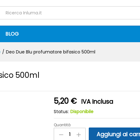
fasico 500ml
0)
BLOG
e
/
Deo Due Blu profumatore bifasico 500ml
sico 500ml
5,20
€
IVA Inclusa
Status:
Disponibile
Quantità
Deo
Due
Aggiungi al carr