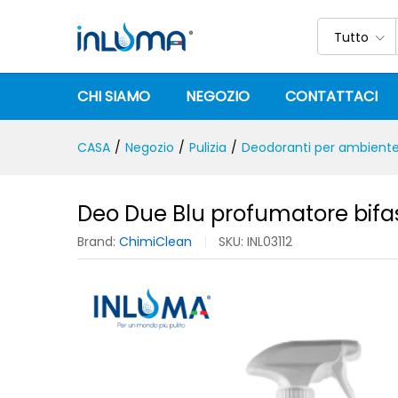
Deo Due Blu profumatore bi
Descrizione
Specifica
Recensioni (
Tutto
CHI SIAMO
NEGOZIO
CONTATTACI
CASA
/
Negozio
/
Pulizia
/
Deodoranti per ambient
Deo Due Blu profumatore bifa
Brand:
ChimiClean
SKU:
INL03112