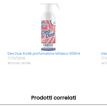
Deo Due Erotik profumatore bifasico 500ml
Deo
17/01/2026
17/
Articolo simile
Art
Prodotti correlati