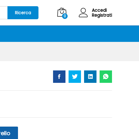
5,20
€
Aggiungi al carrello
IVA Inclusa
Accedi
Ricerca
Registrati
0
ello