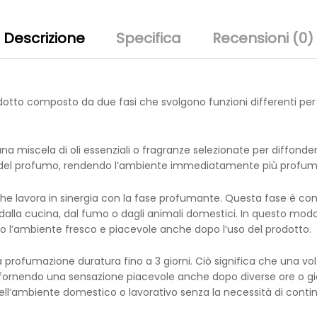
Descrizione
Specifica
Recensioni (0)
otto composto da due fasi che svolgono funzioni differenti pe
na miscela di oli essenziali o fragranze selezionate per diffond
ale del profumo, rendendo l’ambiente immediatamente più profu
che lavora in sinergia con la fase profumante. Questa fase è comp
dalla cucina, dal fumo o dagli animali domestici. In questo modo,
 l’ambiente fresco e piacevole anche dopo l’uso del prodotto.
profumazione duratura fino a 3 giorni. Ciò significa che una vo
fornendo una sensazione piacevole anche dopo diverse ore o gior
l’ambiente domestico o lavorativo senza la necessità di continu