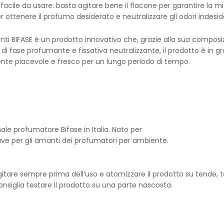
acile da usare: basta agitare bene il flacone per garantire la mi
r ottenere il profumo desiderato e neutralizzare gli odori indeside
 BIFASE è un prodotto innovativo che, grazie alla sua composiz
 di fase profumante e fissativa neutralizzante, il prodotto è in 
iente piacevole e fresco per un lungo periodo di tempo.
nale profumatore Bifase in Italia. Nato per
ave per gli amanti dei profumatori per ambiente.
agitare sempre prima dell’uso e atomizzare il prodotto su tende, 
onsiglia testare il prodotto su una parte nascosta.