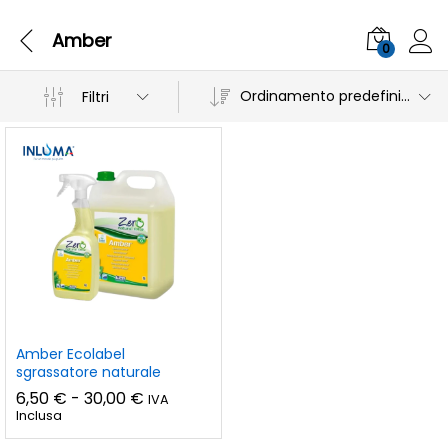
Amber
0
Ordinamento predefinito
Filtri
Amber Ecolabel
sgrassatore naturale
Fascia
6,50
€
-
30,00
€
IVA
di
Inclusa
prezzo:
da