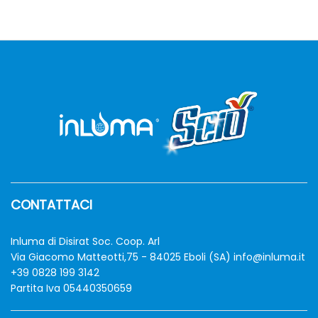
6,50 €
a
30,00 €
CONTATTACI
zzo
zzo
n
x
Inluma di Disirat Soc. Coop. Arl
Via Giacomo Matteotti,75 - 84025 Eboli (SA)
info@inluma.it
+39 0828 199 3142
Partita Iva 05440350659