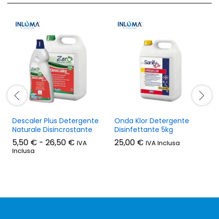
Descaler Plus Detergente
Onda Klor Detergente
Naturale Disincrostante
Disinfettante 5kg
Fascia
5,50
€
-
26,50
€
25,00
€
IVA
IVA Inclusa
di
Inclusa
prezzo:
da
5,50 €
a
26,50 €