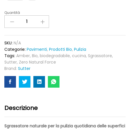
Quantità
Amber
Ecolabel
sgrassatore
naturale
quantity
SKU:
N/A
Categorie:
Pavimenti
,
Prodotti Bio
,
Pulizia
Tags:
Amber
,
Bio
,
biodegradabile
,
cucina
,
Sgrassatore
,
Sutter
,
Zero Natural Force
Brand:
Sutter
Descrizione
Sgrassatore naturale per la pulizia quotidiana delle superfici