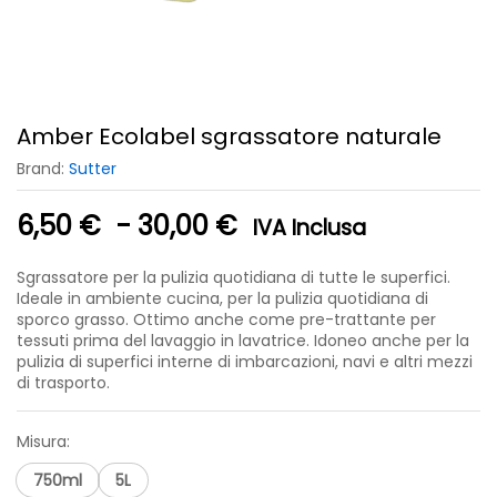
Amber Ecolabel sgrassatore naturale
Brand:
Sutter
Fascia
6,50
€
-
30,00
€
IVA Inclusa
di
prezzo:
Sgrassatore per la pulizia quotidiana di tutte le superfici.
da
Ideale in ambiente cucina, per la pulizia quotidiana di
sporco grasso. Ottimo anche come pre-trattante per
6,50 €
tessuti prima del lavaggio in lavatrice. Idoneo anche per la
a
pulizia di superfici interne di imbarcazioni, navi e altri mezzi
30,00 €
di trasporto.
Misura:
750ml
5L