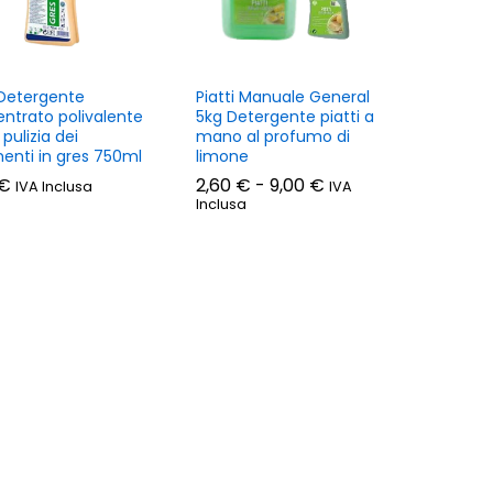
Detergente
Piatti Manuale General
ntrato polivalente
5kg Detergente piatti a
 pulizia dei
mano al profumo di
enti in gres 750ml
limone
Fascia
€
€
2,60
€
-
9,00
€
IVA Inclusa
IVA
di
Inclusa
prezzo:
da
2,60
€
9,00
€
2,60 €
a
9,00 €