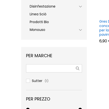
Disinfestazione
Linea Sciò
Gres 
Prodotti Bio
conce
Monouso
per la
pavim
6,90
6,90
PER MARCHE
Sutter
(1)
PER PREZZO