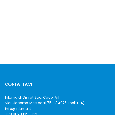
CONTATTACI
Inluma di Disirat Soc. Coop. Arl
Via Giacomo Matteotti,75 - 84025 Eboli (SA)
info@inluma.it
+39 0828 199 3142