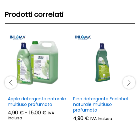
Prodotti correlati
Apple detergente naturale
Pine detergente Ecolabel
multiuso profumato
naturale multiuso
profumato
Fascia
4,90
€
-
15,00
€
IVA
di
4,90
€
Inclusa
IVA Inclusa
prezzo:
da
4,90 €
a