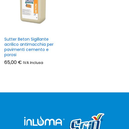
Sutter Beton Sigillante
acrilico antimacchia per
pavimenti cemento e
porosi
65,00
€
zzo
zzo
IVA Inclusa
n
x