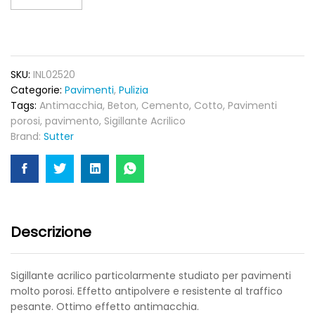
Sigillante
acrilico
antimacchia
per
pavimenti
SKU:
INL02520
cemento
Categorie:
Pavimenti
,
Pulizia
e
Tags:
Antimacchia
,
Beton
,
Cemento
,
Cotto
,
Pavimenti
porosi
porosi
,
pavimento
,
Sigillante Acrilico
quantity
Brand:
Sutter
Descrizione
Sigillante acrilico particolarmente studiato per pavimenti
molto porosi. Effetto antipolvere e resistente al traffico
pesante. Ottimo effetto antimacchia.