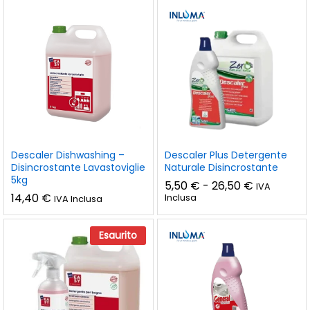
Descaler Dishwashing –
Descaler Plus Detergente
Disincrostante Lavastoviglie
Naturale Disincrostante
5kg
Fascia
5,50
€
-
26,50
€
IVA
di
14,40
€
Inclusa
IVA Inclusa
prezzo:
da
zzo
zzo
5,50 €
Esaurito
a
n
x
26,50 €