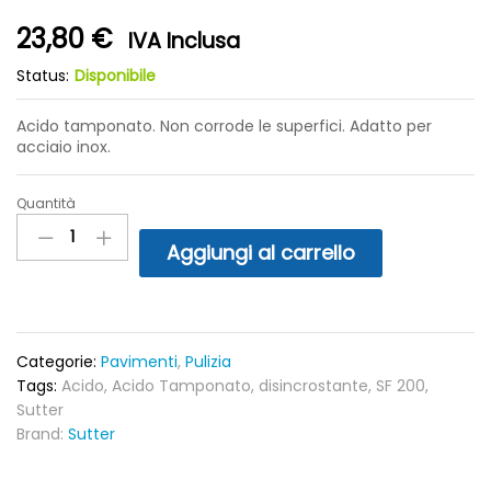
23,80
€
IVA Inclusa
Status:
Disponibile
Acido tamponato. Non corrode le superfici. Adatto per
acciaio inox.
Quantità
SF
200
Aggiungi al carrello
detergente
acido
tamponato
non
corrosivo
Categorie:
Pavimenti
,
Pulizia
quantity
Tags:
Acido
,
Acido Tamponato
,
disincrostante
,
SF 200
,
Sutter
Brand:
Sutter