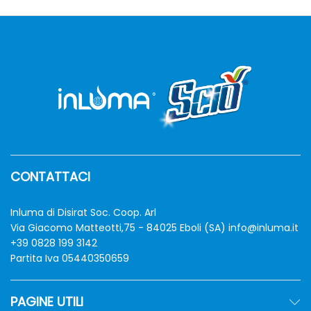
CONTATTACI
zzo
zzo
Inluma di Disirat Soc. Coop. Arl
n
x
Via Giacomo Matteotti,75 - 84025 Eboli (SA)
info@inluma.it
+39 0828 199 3142
Partita Iva 05440350659
PAGINE UTILI