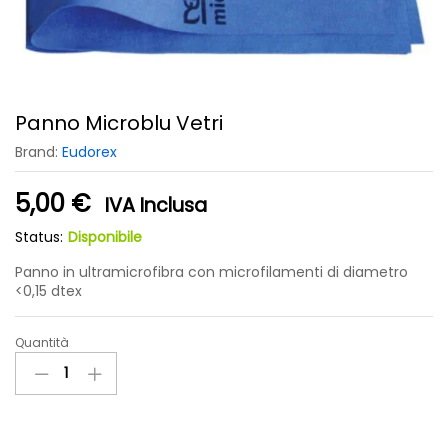
Panno Microblu Vetri
Brand:
Eudorex
5,00
€
IVA Inclusa
Status:
Disponibile
Panno in ultramicrofibra con microfilamenti di diametro
<0,15 dtex
Quantità
Panno
Microblu
Vetri
quantity