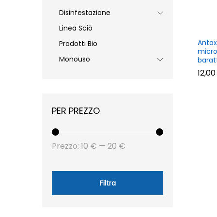
Disinfestazione
Linea Sciò
Antax
Prodotti Bio
micro
Monouso
baratt
12,0
12,0
PER PREZZO
Prezzo
Prezzo
Prezzo:
10 €
—
20 €
Min
Max
Filtra