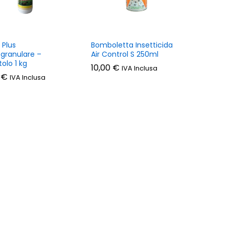
 Plus
Bomboletta Insetticida
granulare –
Air Control S 250ml
olo 1 kg
10,00
10,00
€
€
IVA Inclusa
0
0
€
€
IVA Inclusa