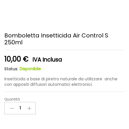
Bomboletta Insetticida Air Control S
250ml
10,00
€
IVA Inclusa
Status:
Disponibile
Insetticida a base di piretro naturale da utilizzare anche
con appositi diffusori automatici elettronici.
Quantità
Bomboletta
Insetticida
Air
Control
S