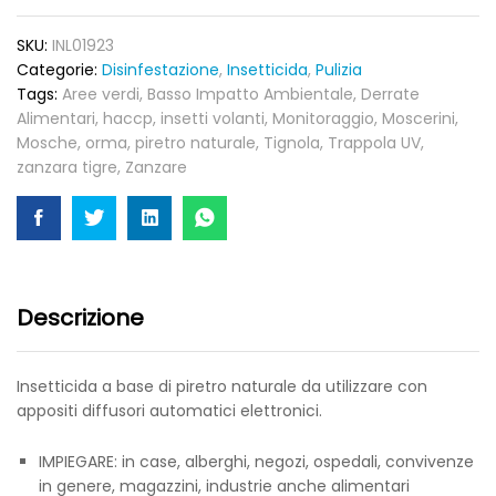
250ml
quantity
SKU:
INL01923
Categorie:
Disinfestazione
,
Insetticida
,
Pulizia
Tags:
Aree verdi
,
Basso Impatto Ambientale
,
Derrate
Alimentari
,
haccp
,
insetti volanti
,
Monitoraggio
,
Moscerini
,
Mosche
,
orma
,
piretro naturale
,
Tignola
,
Trappola UV
,
zanzara tigre
,
Zanzare
Descrizione
Insetticida a base di piretro naturale da utilizzare con
appositi diffusori automatici elettronici.
IMPIEGARE: in case, alberghi, negozi, ospedali, convivenze
in genere, magazzini, industrie anche alimentari