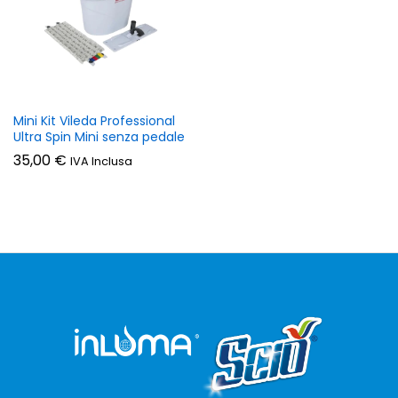
Mini Kit Vileda Professional
Ultra Spin Mini senza pedale
35,00
€
IVA Inclusa
zzo
zzo
n
x