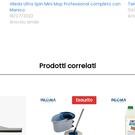
Vileda Ultra Spin Mini Mop Professional completo con
Te
Manico
04
18/07/2022
Art
Articolo simile
Prodotti correlati
Esaurito