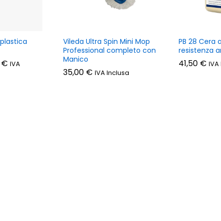
plastica
Vileda Ultra Spin Mini Mop
PB 28 Cera a
Professional completo con
resistenza a
Manico
Fascia
0
€
41,50
€
IVA
IVA
di
35,00
€
IVA Inclusa
prezzo:
da
8,30 €
a
12,70 €