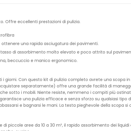
. Offre eccellenti prestazioni di pulizia.
crofibra
ttenere una rapida asciugatura dei pavimenti.
un tasso di assorbimento molto elevato e poco attrito sul pavimen
erna, beccuccio e manico ergonomico.
tutti i giorni. Con questo kit di pulizia completo avrete una scopa
 acquistare separatamente) offre una grande facilità di manegg
anche sotto i mobili. Niente resiste, nemmeno i compiti più ostinati
rantisce una pulizia efficace e senza sforzo su qualsiasi tipo d
abbassarsi e bagnarsi le mani. La testa pieghevole della scopa si 
 di piccole aree da 10 a 30 m², il rapido assorbimento dei liquidi e 