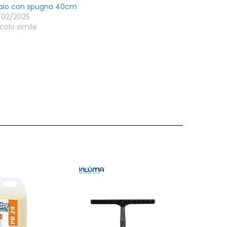
laio con spugna 40cm
/02/2025
icolo simile