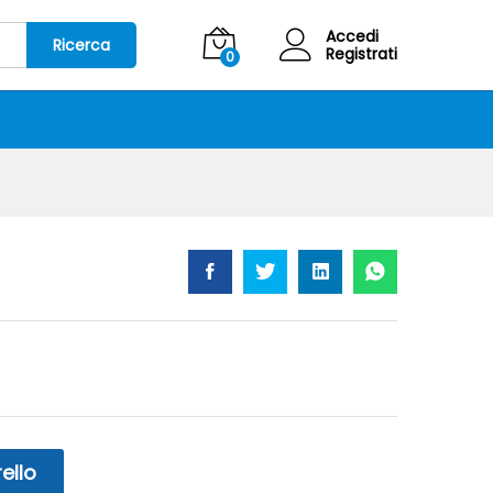
5,00
€
Aggiungi al carrello
IVA Inclusa
Accedi
Ricerca
Registrati
0
ello