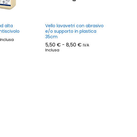
d alta
Vello lavavetri con abrasivo
ntiscivolo
e/o supporto in plastica
35cm
 Inclusa
Fascia
5,50
€
-
8,50
€
IVA
di
Inclusa
prezzo:
da
5,50 €
a
8,50 €