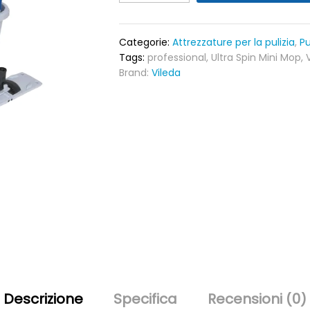
Vileda
Professional
Ultra
Categorie:
Attrezzature per la pulizia
,
Pu
Spin
Tags:
professional
,
Ultra Spin Mini Mop
,
Mini
Brand:
Vileda
senza
pedale
quantity
Descrizione
Specifica
Recensioni (0)