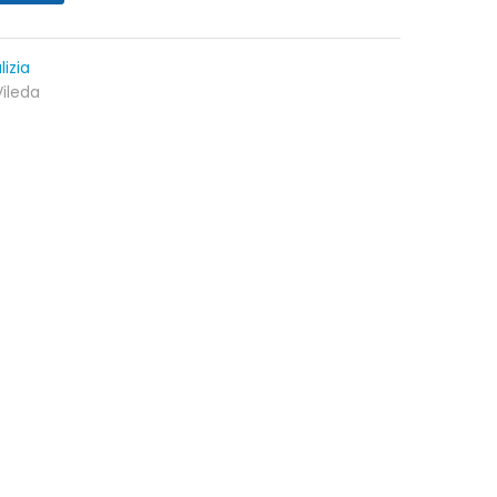
lizia
Vileda