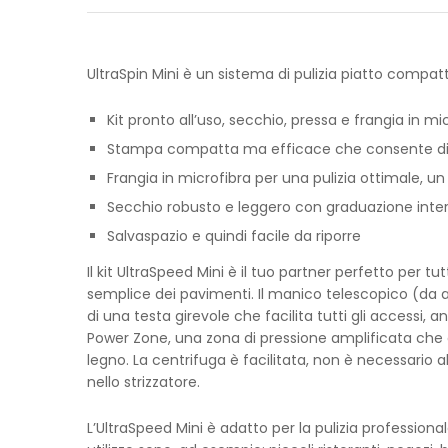
UltraSpin Mini è un sistema di pulizia piatto compatto
Kit pronto all’uso, secchio, pressa e frangia in mi
Stampa compatta ma efficace che consente di o
Frangia in microfibra per una pulizia ottimale, 
Secchio robusto e leggero con graduazione int
Salvaspazio e quindi facile da riporre
Il kit UltraSpeed Mini è il tuo partner perfetto per 
semplice dei pavimenti. Il manico telescopico (da
di una testa girevole che facilita tutti gli accessi, 
Power Zone, una zona di pressione amplificata che ga
legno. La centrifuga è facilitata, non è necessario 
nello strizzatore.
L’UltraSpeed Mini è adatto per la pulizia professionale