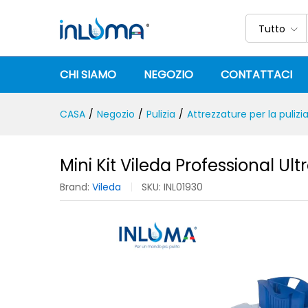
Mini Kit Vileda Professional 
Descrizione
Specifica
Recensioni (
Tutto
CHI SIAMO
NEGOZIO
CONTATTACI
CASA
/
Negozio
/
Pulizia
/
Attrezzature per la pulizi
Mini Kit Vileda Professional Ul
Brand:
Vileda
SKU:
INL01930