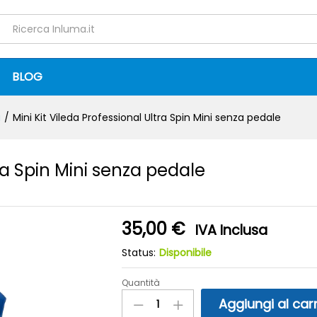
Ultra Spin Mini senza pedale
3
0)
BLOG
a
/
Mini Kit Vileda Professional Ultra Spin Mini senza pedale
tra Spin Mini senza pedale
35,00
€
IVA Inclusa
Status:
Disponibile
Quantità
Mini
Kit
Aggiungi al carr