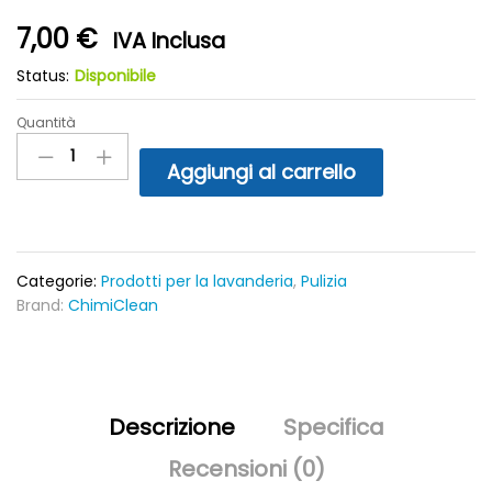
7,00
€
IVA Inclusa
Status:
Disponibile
Quantità
Deo
Due
Aggiungi al carrello
Profuma
Biancheria
Estate
Rosa
250ml
Categorie:
Prodotti per la lavanderia
,
Pulizia
quantity
Brand:
ChimiClean
Descrizione
Specifica
Recensioni (0)