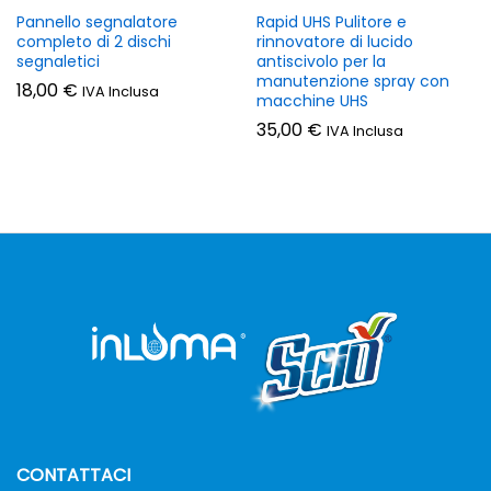
Pannello segnalatore
Rapid UHS Pulitore e
completo di 2 dischi
rinnovatore di lucido
segnaletici
antiscivolo per la
manutenzione spray con
18,00
€
IVA Inclusa
macchine UHS
35,00
€
IVA Inclusa
CONTATTACI