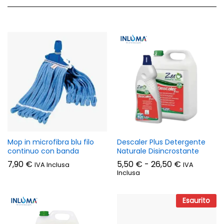
Mop in microfibra blu filo
Descaler Plus Detergente
continuo con banda
Naturale Disincrostante
Fascia
7,90
€
5,50
€
-
26,50
€
IVA Inclusa
IVA
di
Inclusa
prezzo:
da
5,50 €
Esaurito
a
26,50 €