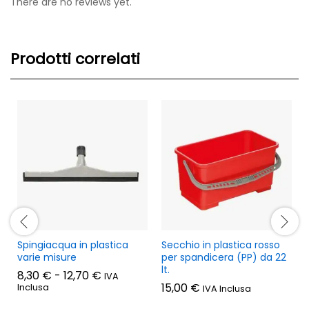
There are no reviews yet.
Prodotti correlati
Spingiacqua in plastica
Secchio in plastica rosso
varie misure
per spandicera (PP) da 22
lt.
Fascia
8,30
€
-
12,70
€
IVA
di
15,00
€
Inclusa
IVA Inclusa
prezzo:
da