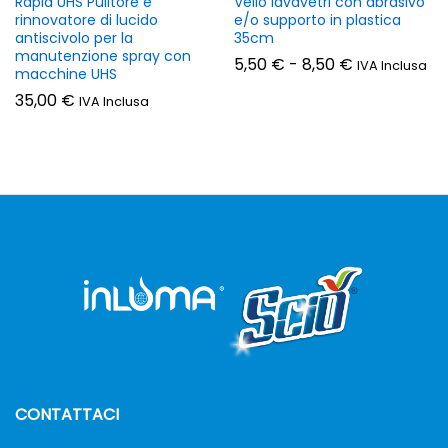
Rapid UHS Pulitore e
Vello lavavetri con abrasivo
rinnovatore di lucido
e/o supporto in plastica
antiscivolo per la
35cm
manutenzione spray con
Fascia
5,50
€
-
8,50
€
IVA Inclusa
macchine UHS
di
prezzo:
35,00
€
IVA Inclusa
da
5,50 €
a
8,50 €
CONTATTACI