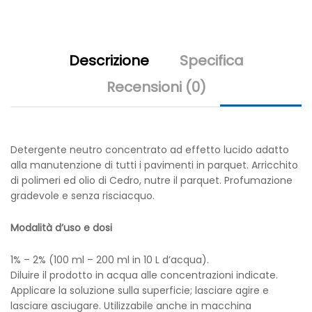
parquet
5kg
quantity
Descrizione
Specifica
Recensioni (0)
Detergente neutro concentrato ad effetto lucido adatto
alla manutenzione di tutti i pavimenti in parquet. Arricchito
di polimeri ed olio di Cedro, nutre il parquet. Profumazione
gradevole e senza risciacquo.
Modalità d’uso e dosi
1% – 2% (100 ml – 200 ml in 10 L d’acqua).
Diluire il prodotto in acqua alle concentrazioni indicate.
Applicare la soluzione sulla superficie; lasciare agire e
lasciare asciugare. Utilizzabile anche in macchina