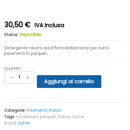
30,50
€
IVA Inclusa
Status:
Disponibile
Detergente neutro ad effetto brillantante per tutti i
pavimenti in parquet.
Quantità
Sutter
Parquet
Aggiungi al carrello
Clean
-
Detergente
neutro
ad
Categorie:
Pavimenti
,
Pulizia
effetto
Tags:
Lucidatura
,
parquet
,
Pulizia
,
Sutter
brillantante
Brand:
Sutter
per