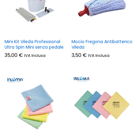
Mini Kit Vileda Professional
Mocio Fregona Antibatterico
Ultra Spin Mini senza pedale
Vileda
35,00
€
3,50
€
IVA Inclusa
IVA Inclusa
zzo
zzo
n
x