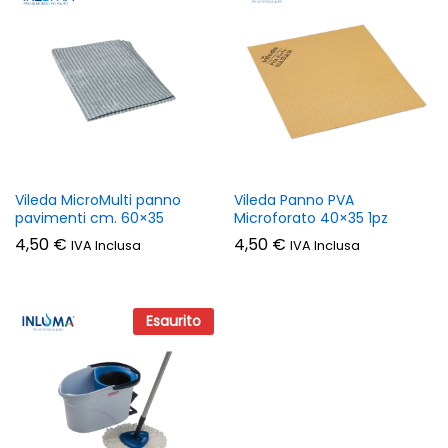
Vileda MicroMulti panno
Vileda Panno PVA
pavimenti cm. 60×35
Microforato 40×35 1pz
4,50
€
4,50
€
IVA Inclusa
IVA Inclusa
Esaurito