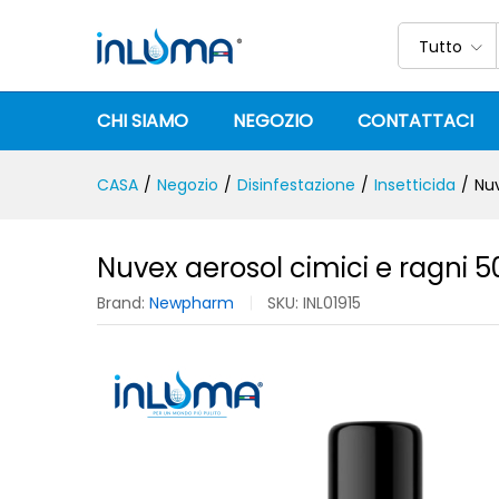
Nuvex aerosol cimici e ragni
Descrizione
Specifica
Recensioni (
Tutto
CHI SIAMO
NEGOZIO
CONTATTACI
CASA
/
Negozio
/
Disinfestazione
/
Insetticida
/
Nuv
Nuvex aerosol cimici e ragni 
Brand:
Newpharm
SKU:
INL01915