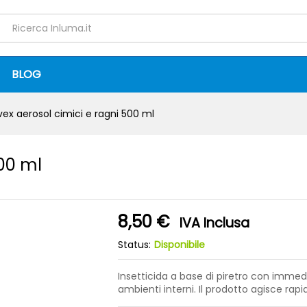
 500 ml
0)
BLOG
ex aerosol cimici e ragni 500 ml
500 ml
8,50
€
IVA Inclusa
Status:
Disponibile
Insetticida a base di piretro con immed
ambienti interni. Il prodotto agisce ra