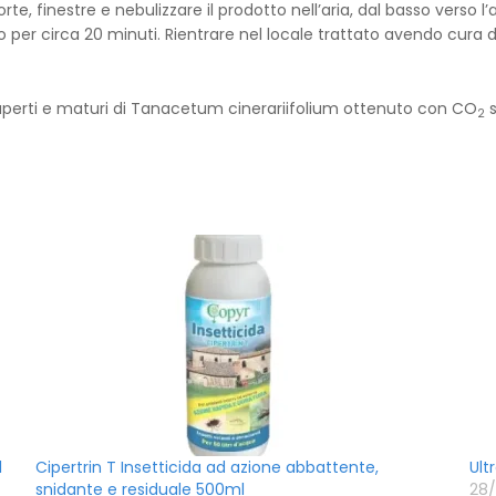
e, finestre e nebulizzare il prodotto nell’aria, dal basso verso l
ato per circa 20 minuti. Rientrare nel locale trattato avendo cura
i aperti e maturi di Tanacetum cinerariifolium ottenuto con CO
s
2
l
Cipertrin T Insetticida ad azione abbattente,
Ult
snidante e residuale 500ml
28