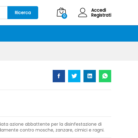
8,50
€
Aggiungi al carrello
IVA Inclusa
Accedi
Ricerca
Registrati
0
iata azione abbattente per la disinfestazione di
pidamente contro mosche, zanzare, cimici e ragni.