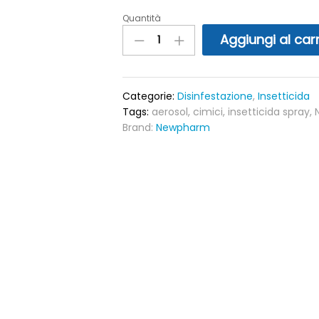
Quantità
Nuvex
aerosol
Aggiungi al carr
cimici
e
ragni
Categorie:
Disinfestazione
,
Insetticida
500
Tags:
aerosol
,
cimici
,
insetticida spray
,
ml
Brand:
Newpharm
quantity