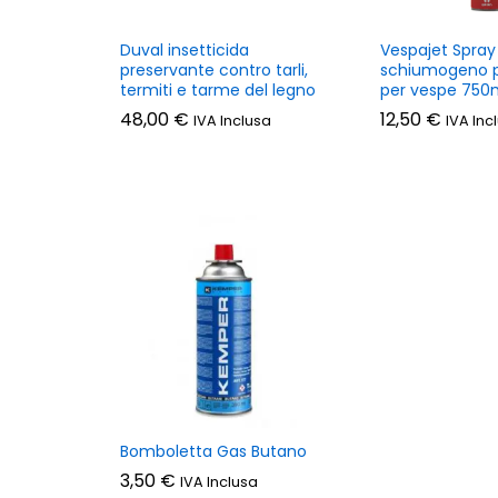
Duval insetticida
Vespajet Spray
preservante contro tarli,
schiumogeno p
termiti e tarme del legno
per vespe 750
48,00
€
12,50
€
IVA Inclusa
IVA Inc
Bomboletta Gas Butano
3,50
€
IVA Inclusa