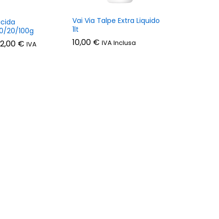
Vai Via Talpe Extra Liquido
icida
1lt
0/20/100g
10,00
€
Fascia
2,00
€
IVA Inclusa
IVA
di
prezzo:
da
20,00 €
a
92,00 €