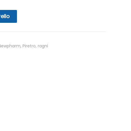
ello
Newpharm
,
Piretro
,
ragni